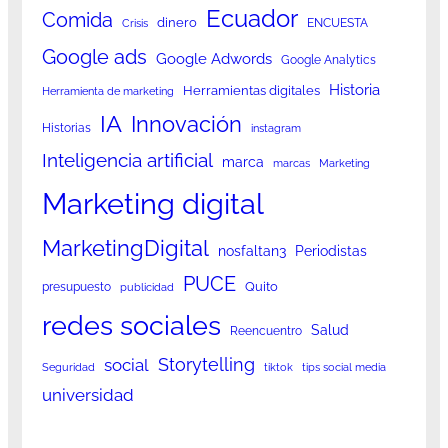
Ecuador
Comida
dinero
ENCUESTA
Crisis
Google ads
Google Adwords
Google Analytics
Historia
Herramientas digitales
Herramienta de marketing
IA
Innovación
Historias
instagram
Inteligencia artificial
marca
marcas
Marketing
Marketing digital
MarketingDigital
nosfaltan3
Periodistas
PUCE
Quito
presupuesto
publicidad
redes sociales
Salud
Reencuentro
Storytelling
social
Seguridad
tiktok
tips social media
universidad