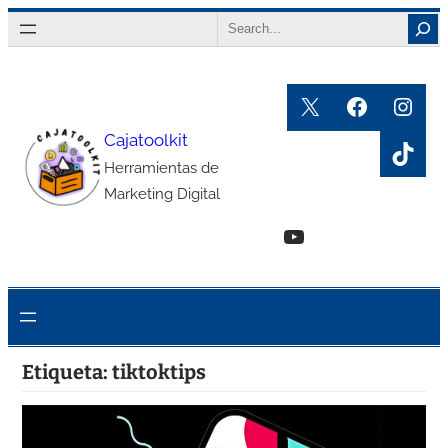
Saltar
Search
al
contenido
X
Faceboo
Inst
Cajatoolkit
TikT
Herramientas de
Marketing Digital
YouTube
Etiqueta:
tiktoktips