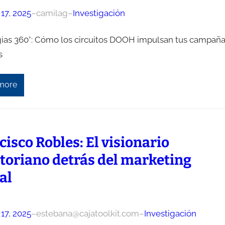
17, 2025
–
camilag
–
Investigación
gias 360°: Cómo los circuitos DOOH impulsan tus campañ
s
more
cisco Robles: El visionario
toriano detrás del marketing
al
17, 2025
–
estebana@cajatoolkit.com
–
Investigación