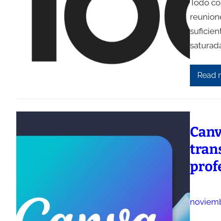
Todo co
reunion
suficie
saturada
Read 
Canva
tran
prof
noviemb