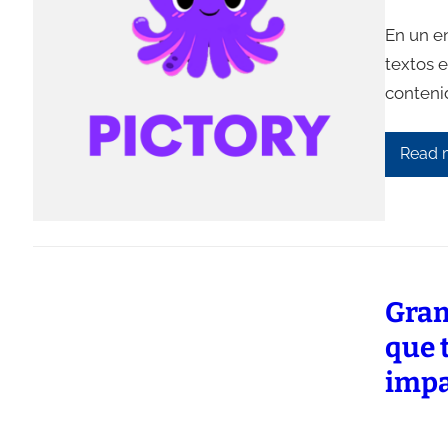
En un en
textos 
conteni
Read 
Gram
que 
impa