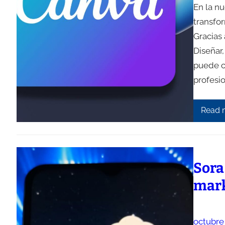
En la nu
transfo
Gracias 
Diseñar
puede co
profesi
Read 
Sora
mark
octubre 