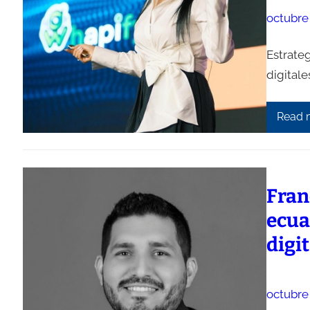
octubre 
Estrate
digitale
Read 
Fran
ecua
digit
octubre 