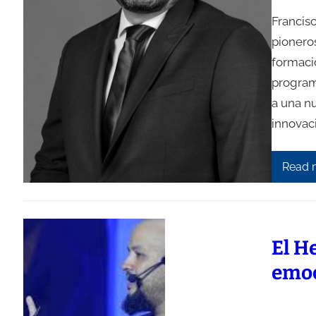
Francis
pionero
formaci
program
a una n
innovac
Read 
El H
emo