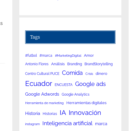
as
Tags
Amor
#futbol
#marca
#MarketingDigital
Análisis
Antonio Flores
Branding
BrandStorytelling
Comida
dinero
Centro Cultural PUCE
Crisis
Ecuador
Google ads
ENCUESTA
Google Adwords
Google Analytics
Herramientas digitales
Herramienta de marketing
IA
Innovación
Historia
Historias
Inteligencia artificial
marca
instagram