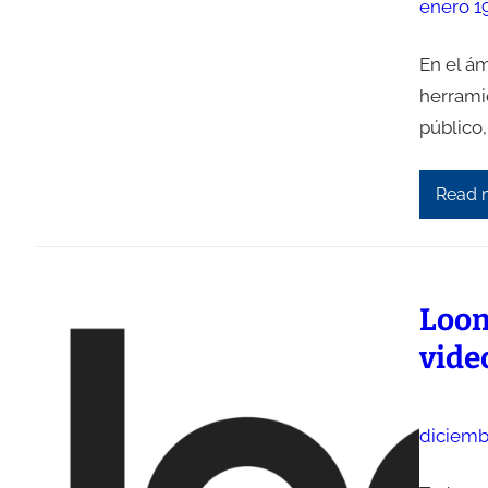
enero 1
En el ám
herrami
público,
Read 
Loom
vide
diciemb