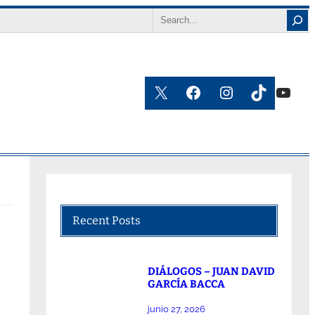
Search
X
Facebook
Instagram
TikTok
YouT
Recent Posts
DIÁLOGOS – JUAN DAVID
GARCÍA BACCA
junio 27, 2026