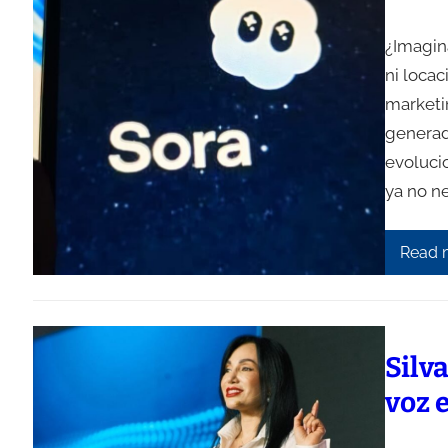
¿Imagin
ni loca
marketin
generado
evolucio
ya no ne
Read 
Silv
voz 