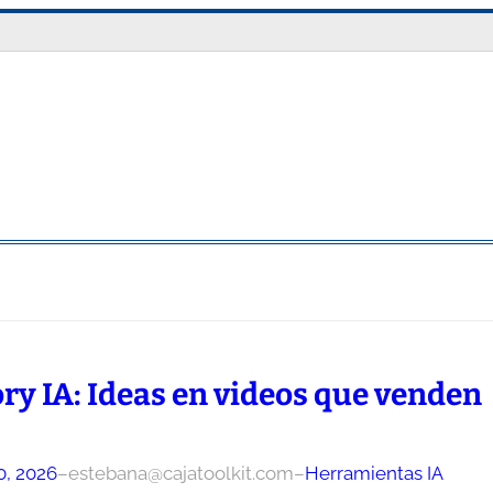
ory IA: Ideas en videos que venden
0, 2026
–
estebana@cajatoolkit.com
–
Herramientas IA