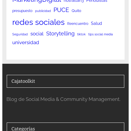
nosfaltan3
Periodistas
PUCE
Quito
presupuesto
publicidad
redes sociales
Salud
Reencuentro
Storytelling
social
Seguridad
tiktok
tips social media
universidad
Cajatoolkit
Blog de Social Media & Community Management.
Categorías