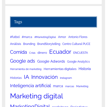
Tags
Amor
#futbol
#marca
Antonio Flores
#MarketingDigital
Análisis
Branding
BrandStorytelling
Centro Cultural PUCE
Ecuador
Comida
dinero
ENCUESTA
Crisis
Google ads
Google Adwords
Google Analytics
Historia
Herramientas digitales
Herramienta de marketing
IA
Innovación
Historias
instagram
Inteligencia artificial
marca
marcas
Marketing
Marketing digital
MarketingDigital