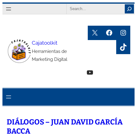
Saltar
Search
al
contenido
X
Faceboo
Inst
Cajatoolkit
TikT
Herramientas de
Marketing Digital
YouTube
DIÁLOGOS – JUAN DAVID GARCÍA
BACCA