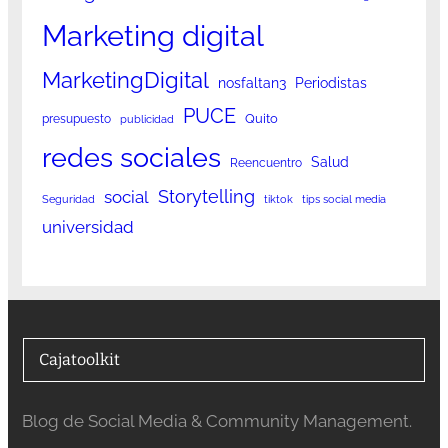
Marketing digital
MarketingDigital
nosfaltan3
Periodistas
PUCE
Quito
presupuesto
publicidad
redes sociales
Salud
Reencuentro
Storytelling
social
Seguridad
tiktok
tips social media
universidad
Cajatoolkit
Blog de Social Media & Community Management.