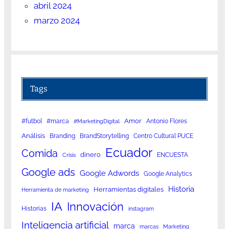
abril 2024
marzo 2024
Tags
Amor
#futbol
#marca
Antonio Flores
#MarketingDigital
Análisis
Branding
BrandStorytelling
Centro Cultural PUCE
Ecuador
Comida
dinero
ENCUESTA
Crisis
Google ads
Google Adwords
Google Analytics
Historia
Herramientas digitales
Herramienta de marketing
IA
Innovación
Historias
instagram
Inteligencia artificial
marca
marcas
Marketing