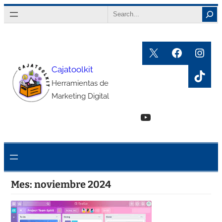
Saltar
Search
al
contenido
X
Faceboo
Inst
Cajatoolkit
TikT
Herramientas de
Marketing Digital
YouTube
Mes:
noviembre 2024