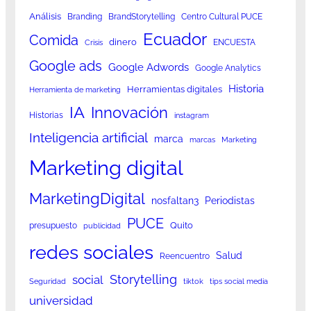
Análisis
Branding
BrandStorytelling
Centro Cultural PUCE
Ecuador
Comida
dinero
ENCUESTA
Crisis
Google ads
Google Adwords
Google Analytics
Historia
Herramientas digitales
Herramienta de marketing
IA
Innovación
Historias
instagram
Inteligencia artificial
marca
marcas
Marketing
Marketing digital
MarketingDigital
nosfaltan3
Periodistas
PUCE
Quito
presupuesto
publicidad
redes sociales
Salud
Reencuentro
Storytelling
social
Seguridad
tiktok
tips social media
universidad