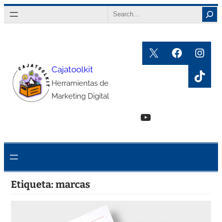
Saltar
Search
al
contenido
X
Faceboo
Inst
Cajatoolkit
TikT
Herramientas de
Marketing Digital
YouTube
Etiqueta:
marcas