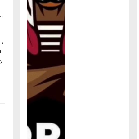
ra
n
Su
,
 y