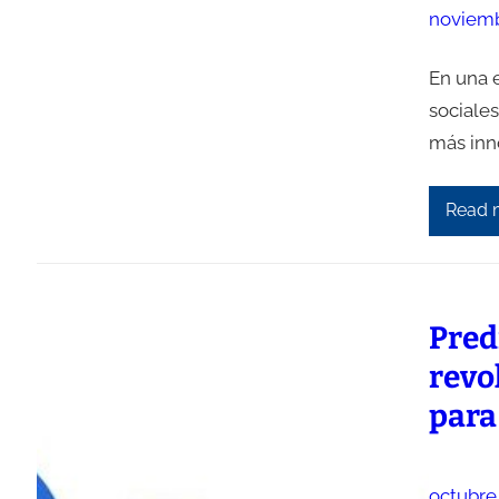
noviemb
En una 
sociale
más inn
Read 
Predi
revo
para
octubre 