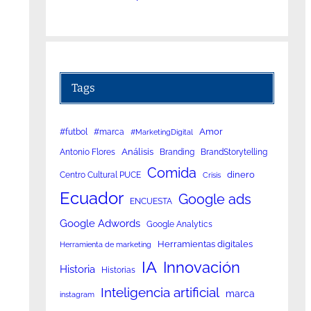
Tags
Amor
#futbol
#marca
#MarketingDigital
Análisis
Antonio Flores
Branding
BrandStorytelling
Comida
dinero
Centro Cultural PUCE
Crisis
Ecuador
Google ads
ENCUESTA
Google Adwords
Google Analytics
Herramientas digitales
Herramienta de marketing
IA
Innovación
Historia
Historias
Inteligencia artificial
marca
instagram