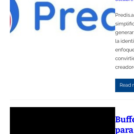
Predis.a
simplifi
generar
la iden
enfoque
convirt
creador
Read 
Buff
para