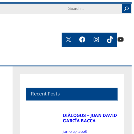
Search
X
Facebook
Instagram
TikTok
YouT
Recent Posts
DIÁLOGOS – JUAN DAVID
GARCÍA BACCA
junio 27, 2026