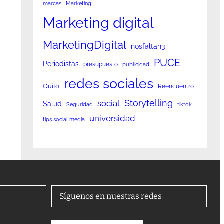
marcas
Marketing
Marketing digital
MarketingDigital
nosfaltan3
PUCE
Periodistas
presupuesto
publicidad
redes sociales
Quito
Reencuentro
Storytelling
social
Salud
Seguridad
tiktok
universidad
tips social media
Síguenos en nuestras redes