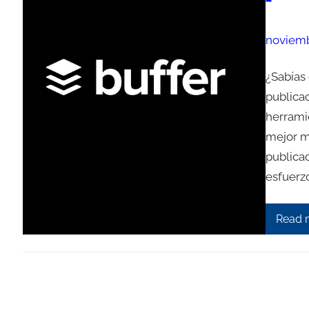
noviemb
¿Sabías
publica
herramie
mejor m
publicac
esfuerzo
Read 