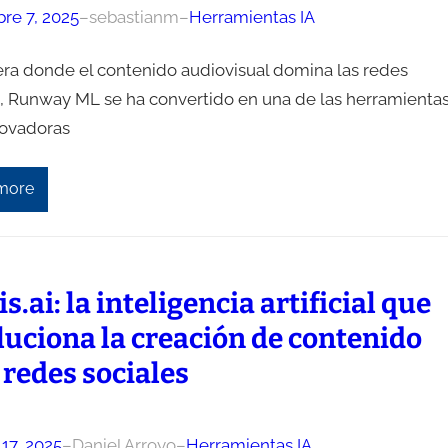
re 7, 2025
–
sebastianm
–
Herramientas IA
era donde el contenido audiovisual domina las redes
s, Runway ML se ha convertido en una de las herramienta
ovadoras
more
s.ai: la inteligencia artificial que
luciona la creación de contenido
 redes sociales
17, 2025
–
Daniel Arroyo
–
Herramientas IA