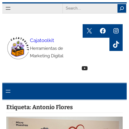
Saltar
Search
al
contenido
X
Faceboo
Inst
Cajatoolkit
TikT
Herramientas de
Marketing Digital
YouTube
Etiqueta:
Antonio Flores