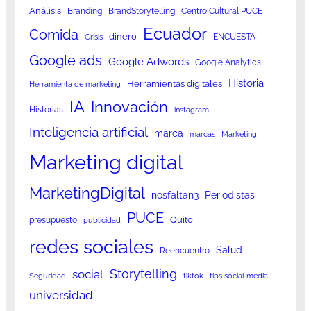
Análisis
Branding
BrandStorytelling
Centro Cultural PUCE
Ecuador
Comida
dinero
ENCUESTA
Crisis
Google ads
Google Adwords
Google Analytics
Historia
Herramientas digitales
Herramienta de marketing
IA
Innovación
Historias
instagram
Inteligencia artificial
marca
marcas
Marketing
Marketing digital
MarketingDigital
nosfaltan3
Periodistas
PUCE
Quito
presupuesto
publicidad
redes sociales
Salud
Reencuentro
Storytelling
social
Seguridad
tiktok
tips social media
universidad