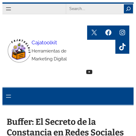
Saltar
Search
al
contenido
X
Faceboo
Inst
Cajatoolkit
TikT
Herramientas de
Marketing Digital
YouTube
Buffer: El Secreto de la
Constancia en Redes Sociales