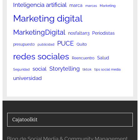
Inteligencia artificial
marca
marcas
Marketing
Marketing digital
MarketingDigital
nosfaltan3
Periodistas
PUCE
Quito
presupuesto
publicidad
redes sociales
Salud
Reencuentro
Storytelling
social
Seguridad
tiktok
tips social media
universidad
Cajatoolkit
Blog de Social Media & Community Management.