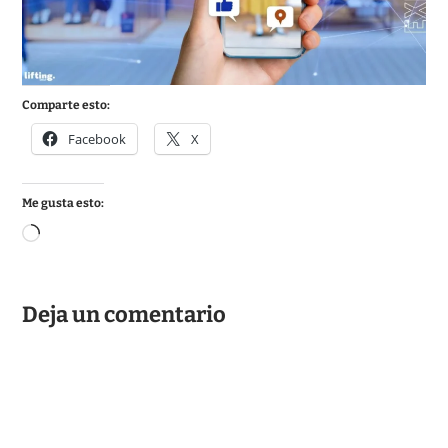
Comparte esto:
Facebook
X
Me gusta esto:
C
a
r
Deja un comentario
g
a
n
d
o