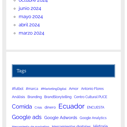
octubre 2024
junio 2024
mayo 2024
abril 2024
marzo 2024
Tags
Amor
#futbol
#marca
Antonio Flores
#MarketingDigital
Análisis
Branding
BrandStorytelling
Centro Cultural PUCE
Ecuador
Comida
dinero
ENCUESTA
Crisis
Google ads
Google Adwords
Google Analytics
Historia
Herramientas digitales
Herramienta de marketing