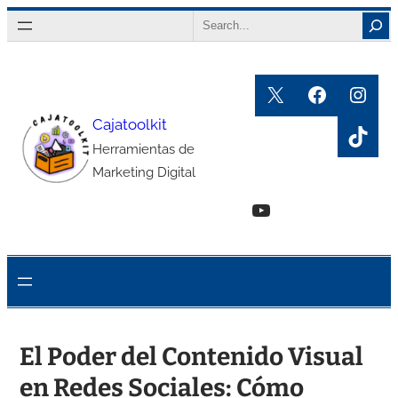
Saltar
Search
al
contenido
X
Faceboo
Inst
Cajatoolkit
TikT
Herramientas de
Marketing Digital
YouTube
El Poder del Contenido Visual
en Redes Sociales: Cómo