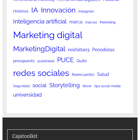
IA
Innovación
Historias
instagram
Inteligencia artificial
marca
marcas
Marketing
Marketing digital
MarketingDigital
nosfaltan3
Periodistas
PUCE
Quito
presupuesto
publicidad
redes sociales
Salud
Reencuentro
Storytelling
social
Seguridad
tiktok
tips social media
universidad
Cajatoolkit