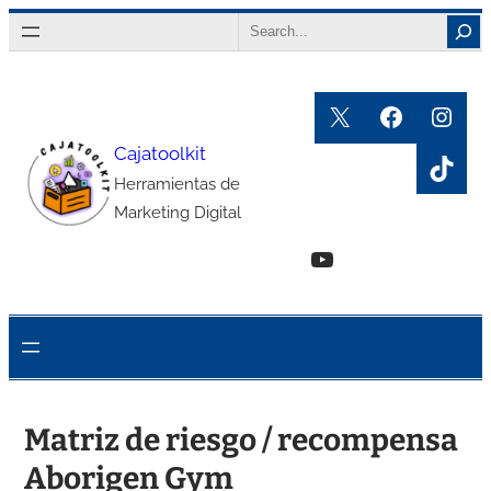
Saltar
Search
al
contenido
X
Faceboo
Inst
Cajatoolkit
TikT
Herramientas de
Marketing Digital
YouTube
Matriz de riesgo / recompensa
Aborigen Gym