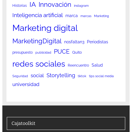
IA
Innovación
Historias
instagram
Inteligencia artificial
marca
marcas
Marketing
Marketing digital
MarketingDigital
nosfaltan3
Periodistas
PUCE
Quito
presupuesto
publicidad
redes sociales
Salud
Reencuentro
Storytelling
social
Seguridad
tiktok
tips social media
universidad
Cajatoolkit