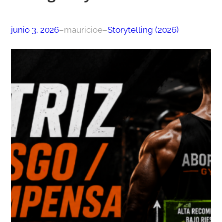
junio 3, 2026
–
mauricioe
–
Storytelling (2026)